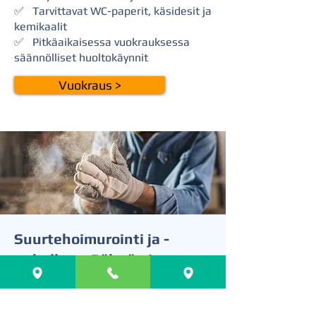
✅ Tarvittavat WC-paperit, käsidesit ja
kemikaalit
✅ Pitkäaikaisessa vuokrauksessa
säännölliset huoltokäynnit
Vuokraus >
Suurtehoimurointi ja -
puhallus – Pölytön ja
tehokas siivousratkaisu
Suurtehoimurointi on erinomainen