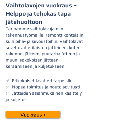
Vaihtolavojen vuokraus –
Helppo ja tehokas tapa
jätehuoltoon
Tarjoamme vaihtolavoja niin
rakennustyömaille, remonttikohteisiin
kuin piha- ja siivoustöihin. Vaihtolavat
soveltuvat erilaisten jätteiden, kuten
rakennusjätteen, puutarhajätteen ja
muun isokokoisen jätteen
keräämiseen ja kuljetukseen.
✅ Erikokoiset lavat eri tarpeisiin
✅ Nopea toimitus ja nouto sovitusti
✅ Jätteiden asianmukainen käsittely
ja kuljetus
Vuokraus >